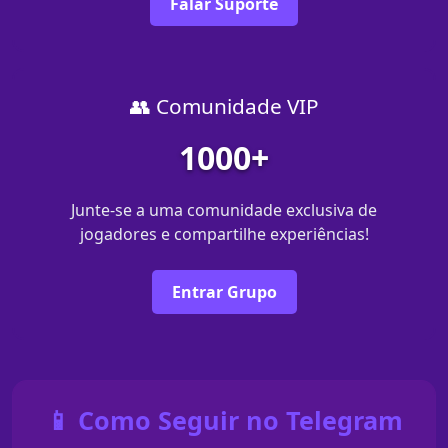
Falar Suporte
👥 Comunidade VIP
1000+
Junte-se a uma comunidade exclusiva de
jogadores e compartilhe experiências!
Entrar Grupo
📱 Como Seguir no Telegram