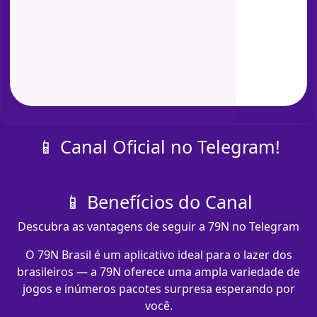
📱 Canal Oficial no Telegram!
📱 Benefícios do Canal
Descubra as vantagens de seguir a 79N no Telegram
O 79N Brasil é um aplicativo ideal para o lazer dos
brasileiros — a 79N oferece uma ampla variedade de
jogos e inúmeros pacotes surpresa esperando por
você.