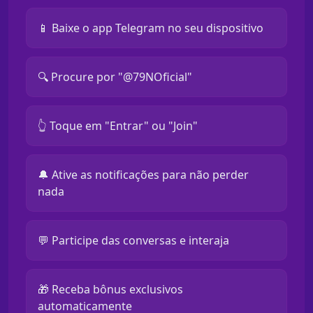
📱 Baixe o app Telegram no seu dispositivo
🔍 Procure por "@79NOficial"
👆 Toque em "Entrar" ou "Join"
🔔 Ative as notificações para não perder
nada
💬 Participe das conversas e interaja
🎁 Receba bônus exclusivos
automaticamente