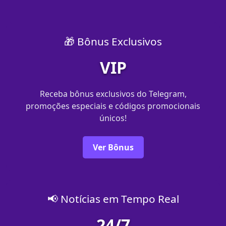
🎁 Bônus Exclusivos
VIP
Receba bônus exclusivos do Telegram,
promoções especiais e códigos promocionais
únicos!
Ver Bônus
📢 Notícias em Tempo Real
24/7