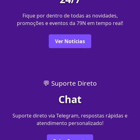
Fique por dentro de todas as novidades,
promoções e eventos da 79N em tempo real!
Ver Notícias
💬 Suporte Direto
Chat
Suporte direto via Telegram, respostas rápidas e
atendimento personalizado!